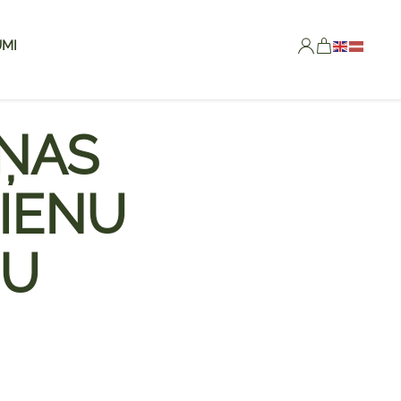
MI
IŅAS
IENU
ŽU