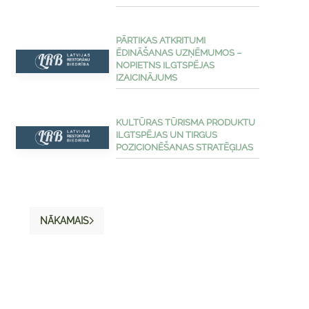
PĀRTIKAS ATKRITUMI
ĒDINĀŠANAS UZŅĒMUMOS –
NOPIETNS ILGTSPĒJAS
IZAICINĀJUMS
KULTŪRAS TŪRISMA PRODUKTU
ILGTSPĒJAS UN TIRGUS
POZICIONĒŠANAS STRATĒĢIJAS
NĀKAMAIS