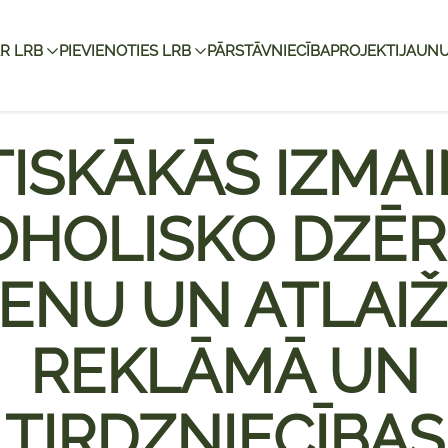
R LRB
PIEVIENOTIES LRB
PĀRSTĀVNIECĪBA
PROJEKTI
JAUNU
ISKĀKĀS IZMA
OHOLISKO DZĒR
ENU UN ATLAI
REKLĀMĀ UN
TIRDZNIECĪBAS