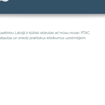
atēriņu Latvijā ir būtiski skārušas arī mūsu nozari. PTAC
 atļautas un sniedz praktiskus ieteikumus uzņēmējiem.