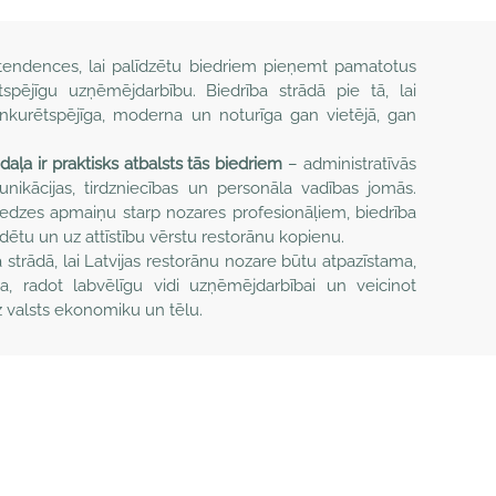
s tendences, lai palīdzētu biedriem pieņemt pamatotus
pējīgu uzņēmējdarbību. Biedrība strādā pie tā, lai
nkurētspējīga, moderna un noturīga gan vietējā, gan
daļa ir praktisks atbalsts tās biedriem
– administratīvās
nikācijas, tirdzniecības un personāla vadības jomās.
redzes apmaiņu starp nozares profesionāļiem, biedrība
edētu un uz attīstību vērstu restorānu kopienu.
 strādā, lai Latvijas restorānu nozare būtu atpazīstama,
ga, radot labvēlīgu vidi uzņēmējdarbībai un veicinot
z valsts ekonomiku un tēlu.