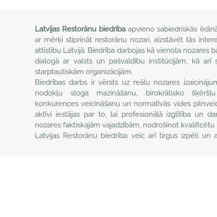
Latvijas Restorānu biedrība
apvieno sabiedriskās ēdin
ar mērķi stiprināt restorānu nozari, aizstāvēt tās inter
attīstību Latvijā. Biedrība darbojas kā vienota nozares b
dialogā ar valsts un pašvaldību institūcijām, kā arī
starptautiskām organizācijām.
Biedrības darbs ir vērsts uz reālu nozares izaicināj
nodokļu sloga mazināšanu, birokrātisko šķēršļ
konkurences veicināšanu un normatīvās vides pilnveid
aktīvi iestājas par to, lai profesionālā izglītība un dar
nozares faktiskajām vajadzībām, nodrošinot kvalificēt
Latvijas Restorānu biedrība veic arī tirgus izpēti un