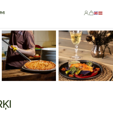
MI
RĶI