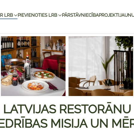
R LRB
PIEVIENOTIES LRB
PĀRSTĀVNIECĪBA
PROJEKTI
JAUNU
LATVIJAS RESTORĀNU
EDRĪBAS MISIJA UN MĒ