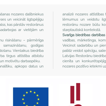
āšanas nozares dalībniekus
analizē nozares attīstība
eses un veicināt ilgtspējīgu
lēmumus un veidotu ilgts
alss, kas pārstāv restorānus
restorānu nozare būtu ko
 sadarbojas ar vietējām un
starptautiskā kontekstā.
Svarīga biedrības darbības 
umu risināšanu – pārmērīga
vadības, mārketinga, komu
u samazināšanu, godīgas
Veicinot sadarbību un pie
ošanu. Vienlaikus biedrība
palīdz veidot spēcīgu, sali
ba tirgus attīstība atbilstu
Latvijas Restorānu biedrība
u un motivētu darbaspēku.
cienīta un konkurētspējī
 analītiku, apkopo datus un
nozares pozitīvo ietekmi u