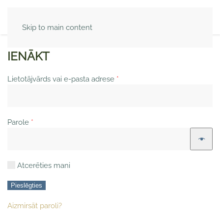
Skip to main content
IENĀKT
Obligāts
Lietotājvārds vai e-pasta adrese
*
Obligāts
Parole
*
Atcerēties mani
Pieslēgties
Aizmirsāt paroli?